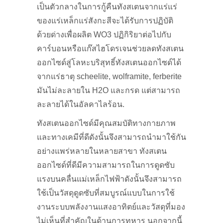
เป็นตัวกลางในการกู้คืนทังสเตนจากแร่แร่
ของแร่เหล็กแร่สังกะสีจะได้รับการปฏิบัติ
ด้วยด่างเพื่อผลิต WO3 ปฏิกิริยาต่อไปกับ
คาร์บอนหรือแก๊สไฮโดรเจนช่วยลดทังสเตน
ออกไซด์สู่โลหะบริสุทธิ์ทังสเตนออกไซด์ได้
จากแร่ธาตุ scheelite, wolframite, ferberite
มันไม่ละลายใน H2O และกรด แต่สามารถ
ละลายได้ในอัลคาไลร้อน.
ทังสเตนออกไซด์มีคุณสมบัติทางกายภาพ
และทางเคมีที่ดีดังนั้นจึงสามารถนำมาใช้กัน
อย่างแพร่หลายในหลายสาขา ทังสเตน
ออกไซด์ที่ดีมีความสามารถในการดูดซับ
แรงบนคลื่นแม่เหล็กไฟฟ้าดังนั้นจึงสามารถ
ใช้เป็นวัสดุดูดซับที่สมบูรณ์แบบในการใช้
งานระบบพลังงานแสงอาทิตย์และวัสดุที่มอง
ไม่เห็นที่สำคัญในด้านการทหาร นอกจากนี้