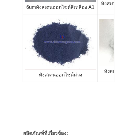
ทังสเตนออกไซด์ส
6umทังสเตนออกไซด์สีเหลือง A1
ทังสเตนออกไซด
ทังสเตนออกไซด์ม่วง
ผลิตภัณฑ์ที่เกี่ยวข้อง: